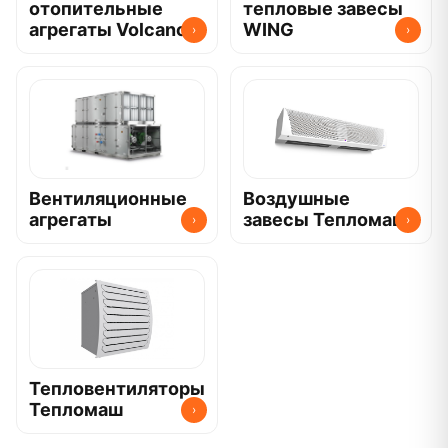
отопительные
тепловые завесы
агрегаты Volcano
WING
›
›
Вентиляционные
Воздушные
агрегаты
завесы Тепломаш
›
›
Тепловентиляторы
Тепломаш
›