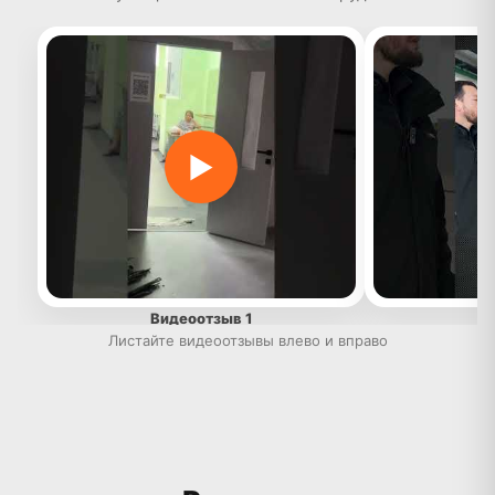
▶
Видеоотзыв 1
Ви
Листайте видеоотзывы влево и вправо