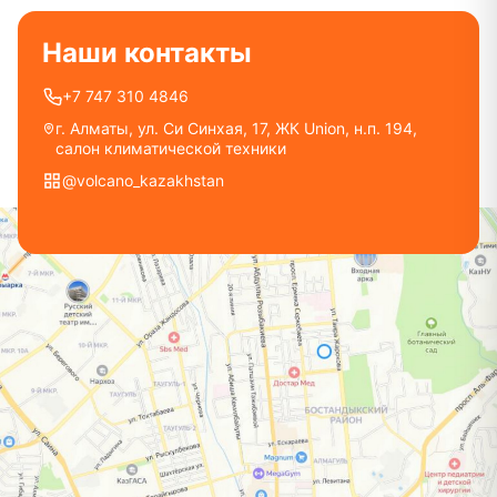
Наши контакты
+7 747 310 4846
г. Алматы, ул. Си Синхая, 17, ЖК Union, н.п. 194,
салон климатической техники
@volcano_kazakhstan